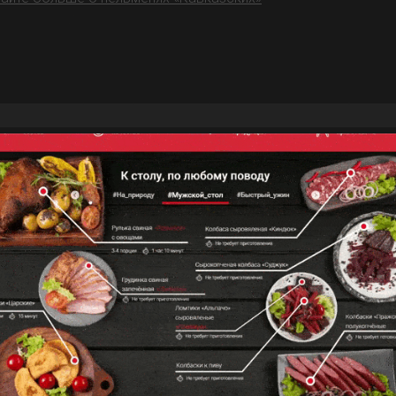
сстегаи с начинками на выбор
6 минут
На 100 г - 260 ккал
инки на выбор:
С говяжьим ливером
С мясом свинины и картофелем
с мясом говядины и луком
с рисом и грибами