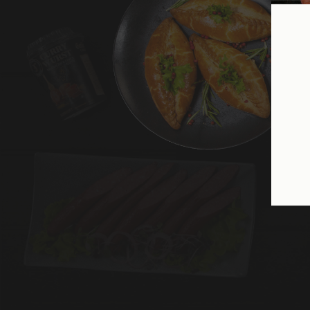
Пр
1. 
2. 
мик