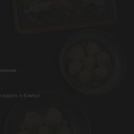
кипения.
.
и варить 6-8 минут.