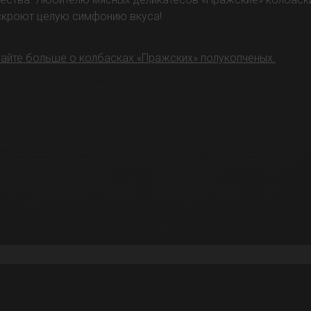
скроют целую симфонию вкуса!
айте больше о колбасках «Пражских» полукопченых.