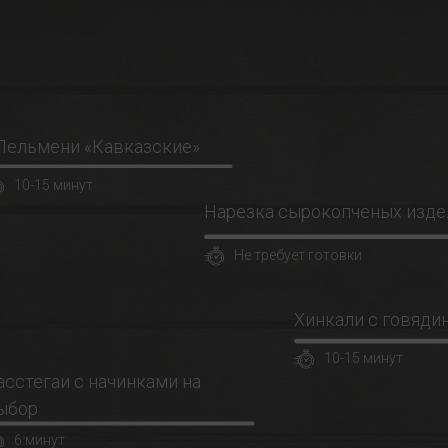
Пельмени «Кавказские»
10-15 минут
Нарезка сырокопченых изде
Не требует готовки
Хинкали с говяди
10-15 минут
асстегаи с начинками на
ыбор
6 минут