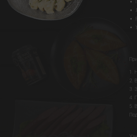
Пр
1. 
2. 
3. 
4. 
5. 
Под
Узн