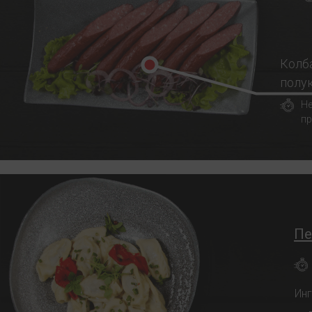
Колб
полу
Не
пр
Пе
Ин