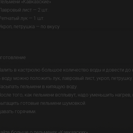
Пельмени «Кавказские»
Лавровый лист — 2 шт.
Репчатый лук — 1 шт.
Укроп, петрушка — по вкусу
иготовление
Налить в кастрюлю большое количество воды и довести до 
В воду можно положить лук, лавровый лист, укроп, петрушку
Засыпать пельмени в кипящую воду.
После того, как пельмени всплывут, надо уменьшить нагрев, 
Вытащить готовые пельмени шумовкой.
авать горячими.
айте больше о пельменях «Кавказских»