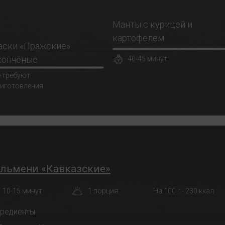
Манты с курицей и
картофелем
аски «Пражские»
копчёные
40-45 минут
 требуют
иготовления
льмени «Кавказские»
10-15 минут
1 порция
На 100 г - 230 ккал
гредиенты