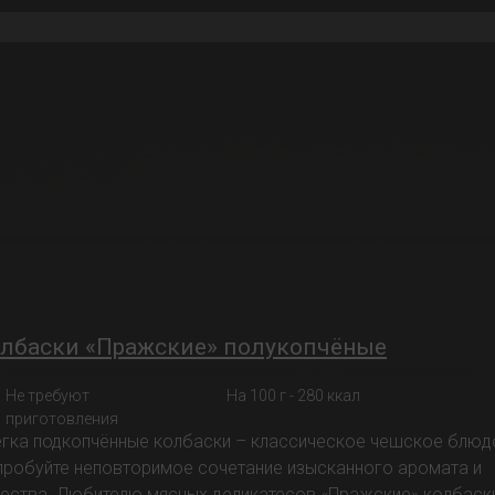
лбаски «Пражские» полукопчёные
Не требуют
На 100 г - 280 ккал
приготовления
егка подкопчённые колбаски – классическое чешское блюд
пробуйте неповторимое сочетание изысканного аромата и
чества. Любителю мясных деликатесов «Пражские» колбаск