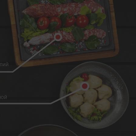
лий
ной