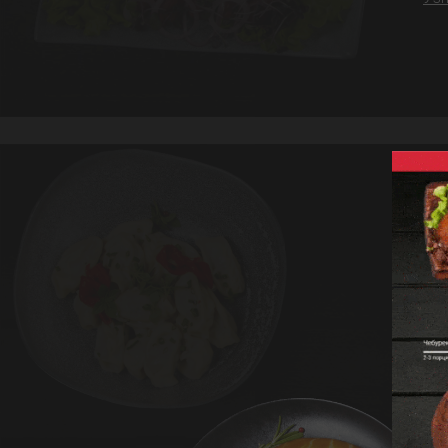
Ра
Нач