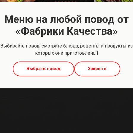
с рисом и яйцом
Меню на любой повод от
«Фабрики Качества»
Выбирайте повод, смотрите блюда, рецепты и продукты из
иготовление
которых они приготовлены!
Разморозить в течение 20-30 минут.
Разогреть расстегаи: в духовом шкафу при температуре 150-2
Выбрать повод
Закрыть
роволновой печи в течение 2-3 мин.