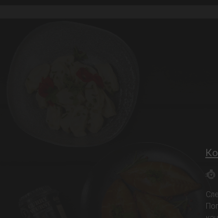
Ко
Сл
По
ка