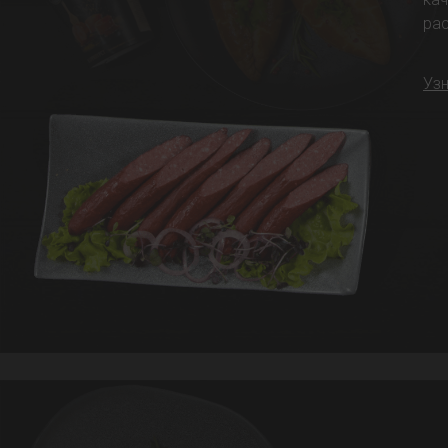
ра
Узн