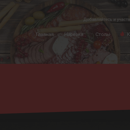
Добавляйтесь и участв
Главная
Нарезка
Столы
К