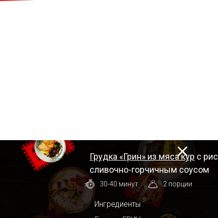
Грудка «Грин» из мяса кур
с рис
сливочно-горчичным соусом
30-40 минут
2 порции
Ингредиенты