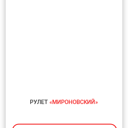
свинину, посыпать солью и перцем. В
3. Для соуса сливочный хрен смешать
зелень. Поперчить и посолить, перем
Достать картофель и свинину из духов
Узнайте больше о свинин
соусом.
РУЛЕТ
«МИРОНОВСКИЙ»